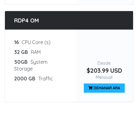
RDP4 OM
16
CPU Core (s)
32 GB
RAM
50GB
System
Desde
Storage
$203.99 USD
Mensual
2000 GB
Traffic
DEMANAR ARA