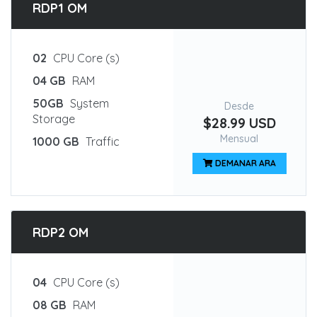
RDP1 OM
02
CPU Core (s)
04 GB
RAM
50GB
System
Desde
Storage
$28.99 USD
Mensual
1000 GB
Traffic
DEMANAR ARA
RDP2 OM
04
CPU Core (s)
08 GB
RAM